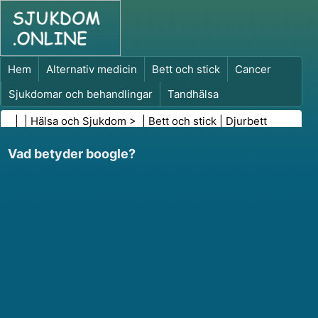
Hem
Alternativ medicin
Bett och stick
Cancer
Sjukdomar och behandlingar
Tandhälsa
Kost och näring
Familjehälsa
| |
Hälsa och Sjukdom
> |
Bett och stick
|
Djurbett
Hälso- och sjukvårdsbranschen
Psykisk hälsa
Vad betyder boogle?
Folkhälsa och säkerhet
Kirurgi och ingrepp
Hälsa