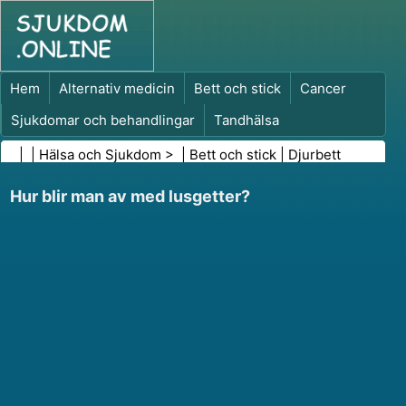
Hem
Alternativ medicin
Bett och stick
Cancer
Sjukdomar och behandlingar
Tandhälsa
Kost och näring
Familjehälsa
| |
Hälsa och Sjukdom
> |
Bett och stick
|
Djurbett
Hälso- och sjukvårdsbranschen
Psykisk hälsa
Hur blir man av med lusgetter?
Folkhälsa och säkerhet
Kirurgi och ingrepp
Hälsa