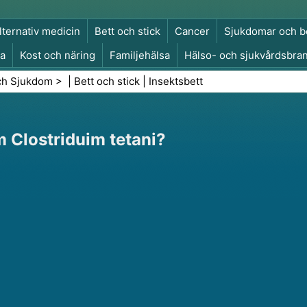
lternativ medicin
Bett och stick
Cancer
Sjukdomar och b
a
Kost och näring
Familjehälsa
Hälso- och sjukvårdsbra
a och säkerhet
Kirurgi och ingrepp
Hälsa
ch Sjukdom
> |
Bett och stick
|
Insektsbett
m Clostriduim tetani?