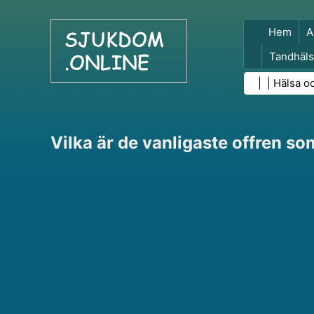
Hem
A
Tandhäls
Folkhäls
| |
Hälsa o
Vilka är de vanligaste offren so