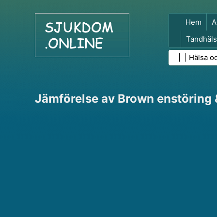
Hem
A
Tandhäls
Folkhäls
| |
Hälsa o
Jämförelse av Brown enstöring 