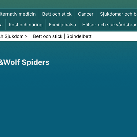
lternativ medicin
Bett och stick
Cancer
Sjukdomar och b
a
Kost och näring
Familjehälsa
Hälso- och sjukvårdsbra
a och säkerhet
Kirurgi och ingrepp
Hälsa
ch Sjukdom
> |
Bett och stick
|
Spindelbett
&Wolf Spiders