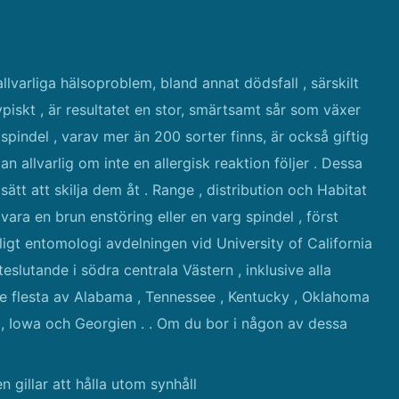
lvarliga hälsoproblem, bland annat dödsfall , särskilt
piskt , är resultatet en stor, smärtsamt sår som växer
indel , varav mer än 200 sorter finns, är också giftig
 allvarlig om inte en allergisk reaktion följer . Dessa
a sätt att skilja dem åt . Range , distribution och Habitat
ara en brun enstöring eller en varg spindel , först
ligt entomologi avdelningen vid University of California
teslutande i södra centrala Västern , inklusive alla
 de flesta av Alabama , Tennessee , Kentucky , Oklahoma
is , Iowa och Georgien . . Om du bor i någon av dessa
n gillar att hålla utom synhåll