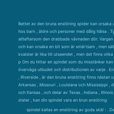
Bettet av den bruna enstöring spider kan orsaka al
hos barn , äldre och personer med dålig hälsa . Ty
allteftersom den drabbade vävnaden dör. Vargen sp
och kan orsaka en bit som är smärtsam , men sällan
kvalster är lika till utseendet , men det finns olik
p Om du hittar en spindel som du misstänker kan v
överväga utbudet och distributionen av varje . En
, Riverside , är den bruna enstöring finns nästan u
Arkansas , Missouri , Louisiana och Mississippi ,
och Kansas , och delar av Texas , Indiana , Illino
stater , kan din spindel vara en brun enstöring
spindel kallas en enstöring av goda skäl : . De