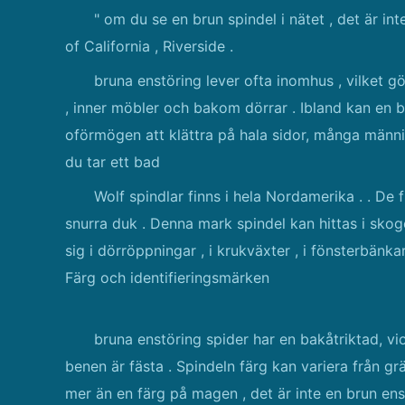
" om du se en brun spindel i nätet , det är int
of California , Riverside .
bruna enstöring lever ofta inomhus , vilket gör
, inner möbler och bakom dörrar . Ibland kan en br
oförmögen att klättra på hala sidor, många männis
du tar ett bad
Wolf spindlar finns i hela Nordamerika . . De f
snurra duk . Denna mark spindel kan hittas i skog
sig i dörröppningar , i krukväxter , i fönsterbänka
Färg och identifieringsmärken
bruna enstöring spider har en bakåtriktad, v
benen är fästa . Spindeln färg kan variera från grä
mer än en färg på magen , det är inte en brun enst