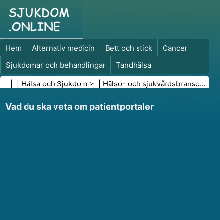
Hem
Alternativ medicin
Bett och stick
Cancer
Sjukdomar och behandlingar
Tandhälsa
Kost och näring
Familjehälsa
| |
Hälsa och Sjukdom
> |
Hälso- och sjukvårdsbranschen
|
Hälso- och sjukvårdsbranschen
Psykisk hälsa
Vad du ska veta om patientportaler
Folkhälsa och säkerhet
Kirurgi och ingrepp
Hälsa