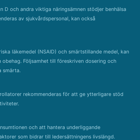
min D och andra viktiga näringsämnen stödjer benhälsa
enderas av sjukvårdspersonal, kan också
riska läkemedel (NSAID) och smärtstillande medel, kan
 obehag. Följsamhet till föreskriven dosering och
a smärta.
 rollatorer rekommenderas för att ge ytterligare stöd
iviteter.
konsumtionen och att hantera underliggande
ktorer som bidrar till ledersättningens livslängd.