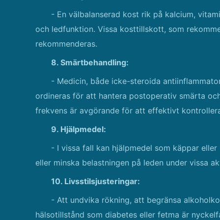
- En välbalanserad kost rik på kalcium, vita
och ledfunktion. Vissa kosttillskott, som rekomm
rekommenderas.
8. Smärtbehandling:
- Medicin, både icke-steroida antiinflammato
ordineras för att hantera postoperativ smärta och
frekvens är avgörande för att effektivt kontroller
9. Hjälpmedel:
- I vissa fall kan hjälpmedel som käppar eller
eller minska belastningen på leden under vissa akt
10. Livsstilsjusteringar:
- Att undvika rökning, att begränsa alkohol
hälsotillstånd som diabetes eller fetma är nyckelfa