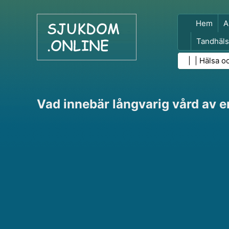
Hem
A
Tandhäls
Folkhäls
| |
Hälsa o
Vad innebär långvarig vård av e