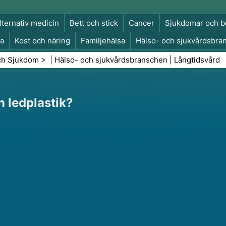
lternativ medicin
Bett och stick
Cancer
Sjukdomar och b
a
Kost och näring
Familjehälsa
Hälso- och sjukvårdsbra
a och säkerhet
Kirurgi och ingrepp
Hälsa
ch Sjukdom
> |
Hälso- och sjukvårdsbranschen
|
Långtidsvård
n ledplastik?