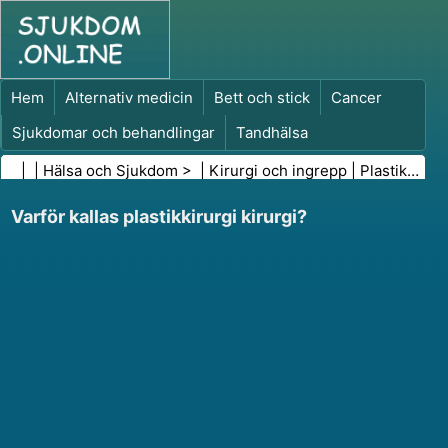
Hem
Alternativ medicin
Bett och stick
Cancer
Sjukdomar och behandlingar
Tandhälsa
Kost och näring
Familjehälsa
| |
Hälsa och Sjukdom
> |
Kirurgi och ingrepp
|
Plastikkirurgi
Hälso- och sjukvårdsbranschen
Psykisk hälsa
Varför kallas plastikkirurgi kirurgi?
Folkhälsa och säkerhet
Kirurgi och ingrepp
Hälsa