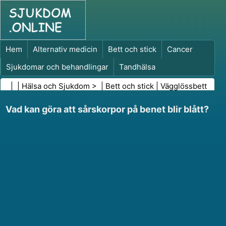
Hem
Alternativ medicin
Bett och stick
Cancer
Sjukdomar och behandlingar
Tandhälsa
Kost och näring
Familjehälsa
| |
Hälsa och Sjukdom
> |
Bett och stick
|
Vägglössbett
Hälso- och sjukvårdsbranschen
Psykisk hälsa
Vad kan göra att sårskorpor på benet blir blått?
Folkhälsa och säkerhet
Kirurgi och ingrepp
Hälsa