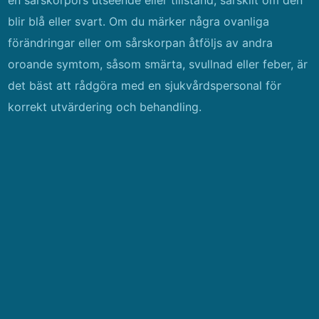
en sårskorpors utseende eller tillstånd, särskilt om den
blir blå eller svart. Om du märker några ovanliga
förändringar eller om sårskorpan åtföljs av andra
oroande symtom, såsom smärta, svullnad eller feber, är
det bäst att rådgöra med en sjukvårdspersonal för
korrekt utvärdering och behandling.