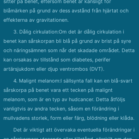
sitter på benet, eftersom benet är känsligt för
blåmärken på grund av dess avstånd från hjärtat och
effekterna av gravitationen.
3. Dålig cirkulation:Om det är dålig cirkulation i
benet kan sårskorpan bli blå på grund av brist på syre
och näringsämnen som når det skadade området. Detta
kan orsakas av tillstånd som diabetes, perifer
artärsjukdom eller djup ventrombos (DVT).
4. Malignt melanom:I sällsynta fall kan en blå-svart
sårskorpa på benet vara ett tecken på malignt
melanom, som är en typ av hudcancer. Detta åtföljs
vanligtvis av andra tecken, såsom en förändring i
mullvadens storlek, form eller färg, blödning eller klåda.
Det är viktigt att övervaka eventuella förändringar i