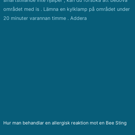
smärtstillande inte hjälper , kan du försöka att bedöva
området med is . Lämna en kylklamp på området under
20 minuter varannan timme . Addera
Hur man behandlar en allergisk reaktion mot en Bee Sting