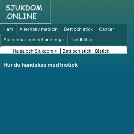
Hem
Alternativ medicin
Bett och stick
Cancer
Sjukdomar och behandlingar
Tandhälsa
Kost och näring
Familjehälsa
| |
Hälsa och Sjukdom
> |
Bett och stick
|
Bistick
Hälso- och sjukvårdsbranschen
Psykisk hälsa
Hur du handskas med bistick
Folkhälsa och säkerhet
Kirurgi och ingrepp
Hälsa