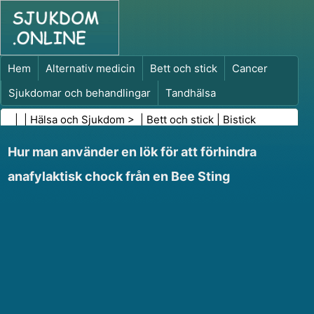
Hem
Alternativ medicin
Bett och stick
Cancer
Sjukdomar och behandlingar
Tandhälsa
Kost och näring
Familjehälsa
| |
Hälsa och Sjukdom
> |
Bett och stick
|
Bistick
Hälso- och sjukvårdsbranschen
Psykisk hälsa
Hur man använder en lök för att förhindra
Folkhälsa och säkerhet
Kirurgi och ingrepp
Hälsa
anafylaktisk chock från en Bee Sting