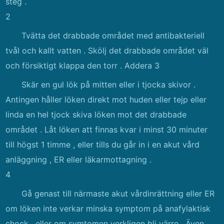
steg .
2
Tvätta det drabbade området med antibakteriell
tvål och kallt vatten . Skölj det drabbade området väl
och försiktigt klappa den torr . Addera 3
Skär en gul lök på mitten eller i tjocka skivor .
Antingen håller löken direkt mot huden eller tejp eller
linda en hel tjock skiva löken mot det drabbade
området . Låt löken att finnas kvar i minst 30 minuter
till högst 1 timme , eller tills du går in i en akut vård
anläggning , ER eller läkarmottagning .
4
Gå genast till närmaste akut vårdinrättning eller ER
om löken inte verkar minska symptom på anafylaktisk
chock , eller om symtomen verkligen bli värre . Även