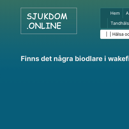
Hem
A
Tandhäls
Folkhäls
| |
Hälsa o
Finns det några biodlare i wakef