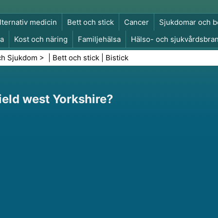
lternativ medicin
Bett och stick
Cancer
Sjukdomar och b
a
Kost och näring
Familjehälsa
Hälso- och sjukvårdsbra
a och säkerhet
Kirurgi och ingrepp
Hälsa
ch Sjukdom
> |
Bett och stick
|
Bistick
ield west Yorkshire?