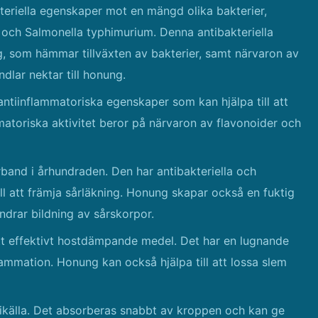
eriella egenskaper mot en mängd olika bakterier,
i och Salmonella typhimurium. Denna antibakteriella
g, som hämmar tillväxten av bakterier, samt närvaron av
lar nektar till honung.
tiinflammatoriska egenskaper som kan hjälpa till att
atoriska aktivitet beror på närvaron av flavonoider och
and i århundraden. Den har antibakteriella och
ll att främja sårläkning. Honung skapar också en fuktig
hindrar bildning av sårskorpor.
t effektivt hostdämpande medel. Det har en lugnande
flammation. Honung kan också hjälpa till att lossa slem
källa. Det absorberas snabbt av kroppen och kan ge