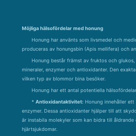
Möjliga hälsofördelar med honung
Honung har använts som livsmedel och medicin
produceras av honungsbin (Apis mellifera) och a
Honung består främst av fruktos och glukos,
mineraler, enzymer och antioxidanter. Den exak
vilken typ av blommor bina besöker.
Honung har ett antal potentiella hälsofördelar,
*
Antioxidantaktivitet:
Honung innehåller ett a
enzymer. Dessa antioxidanter hjälper till att skyd
är instabila molekyler som kan bidra till åldran
hjärtsjukdomar.