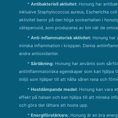
*
Antibakteriell aktivitet:
Honung har antibakt
inklusive Staphylococcus aureus, Escherichia col
aktivitet beror på den höga sockerhalten i honun
väteperoxid, som produceras av bin när de omvand
*
Anti-inflammatorisk aktivitet:
Honung har an
minska inflammation i kroppen. Denna antiinflamm
andra antioxidanter.
*
Sårläkning:
Honung har använts som sårförb
antiinflammatoriska egenskaper som kan hjälpa ti
miljö som hjälper till att hålla såren rena och för
*
Hostdämpande medel:
Honung kan vara et
effekt på halsen och kan hjälpa till att minska in
och göra det lättare att hosta upp.
*
Energiförstärkare:
Honung är en bra energi