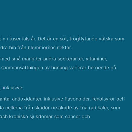
 i tusentals år. Det är en söt, trögflytande vätska som
ndra bin från blommornas nektar.
 med små mängder andra sockerarter, vitaminer,
ta sammansättningen av honung varierar beroende på
 inklusive:
ntal antioxidanter, inklusive flavonoider, fenolsyror och
da cellerna från skador orsakade av fria radikaler, som
de och kroniska sjukdomar som cancer och