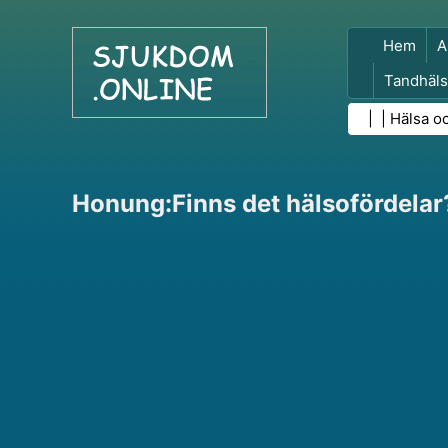
Hem
A
Tandhäls
Folkhäls
| |
Hälsa o
Honung:Finns det hälsofördelar