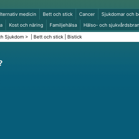
lternativ medicin
Bett och stick
Cancer
Sjukdomar och b
a
Kost och näring
Familjehälsa
Hälso- och sjukvårdsbra
a och säkerhet
Kirurgi och ingrepp
Hälsa
ch Sjukdom
> |
Bett och stick
|
Bistick
?