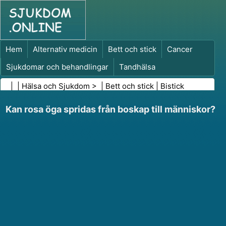
Hem
Alternativ medicin
Bett och stick
Cancer
Sjukdomar och behandlingar
Tandhälsa
Kost och näring
Familjehälsa
| |
Hälsa och Sjukdom
> |
Bett och stick
|
Bistick
Hälso- och sjukvårdsbranschen
Psykisk hälsa
Kan rosa öga spridas från boskap till människor?
Folkhälsa och säkerhet
Kirurgi och ingrepp
Hälsa