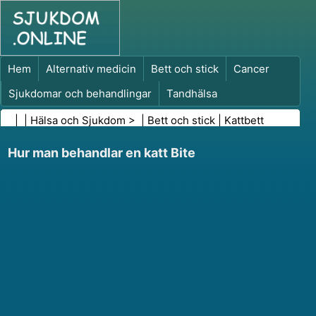
Hem
Alternativ medicin
Bett och stick
Cancer
Sjukdomar och behandlingar
Tandhälsa
Kost och näring
Familjehälsa
| |
Hälsa och Sjukdom
> |
Bett och stick
|
Kattbett
Hälso- och sjukvårdsbranschen
Psykisk hälsa
Hur man behandlar en katt Bite
Folkhälsa och säkerhet
Kirurgi och ingrepp
Hälsa