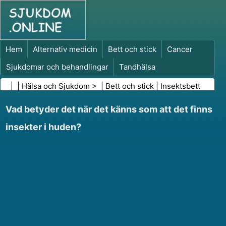
Hem
Alternativ medicin
Bett och stick
Cancer
Sjukdomar och behandlingar
Tandhälsa
Kost och näring
Familjehälsa
| |
Hälsa och Sjukdom
> |
Bett och stick
|
Insektsbett
Hälso- och sjukvårdsbranschen
Psykisk hälsa
Vad betyder det när det känns som att det finns
Folkhälsa och säkerhet
Kirurgi och ingrepp
Hälsa
insekter i huden?