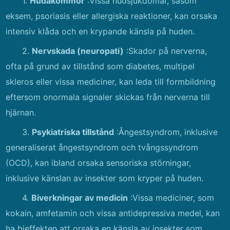
1.
Hudåkommor
:Vissa hudsjukdomar, såsom
eksem, psoriasis eller allergiska reaktioner, kan orsaka
intensiv klåda och en krypande känsla på huden.
2.
Nervskada (neuropati)
:Skador på nerverna,
ofta på grund av tillstånd som diabetes, multipel
skleros eller vissa mediciner, kan leda till formbildning
eftersom onormala signaler skickas från nerverna till
hjärnan.
3.
Psykiatriska tillstånd
:Ångestsyndrom, inklusive
generaliserat ångestsyndrom och tvångssyndrom
(OCD), kan ibland orsaka sensoriska störningar,
inklusive känslan av insekter som kryper på huden.
4.
Biverkningar av medicin
:Vissa mediciner, som
kokain, amfetamin och vissa antidepressiva medel, kan
ha bieffekten att orsaka en känsla av insekter som