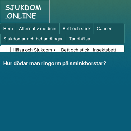
Hem
Alternativ medicin
Bett och stick
Cancer
Sjukdomar och behandlingar
Tandhälsa
Kost och näring
Familjehälsa
| |
Hälsa och Sjukdom
> |
Bett och stick
|
Insektsbett
Hälso- och sjukvårdsbranschen
Psykisk hälsa
Hur dödar man ringorm på sminkborstar?
Folkhälsa och säkerhet
Kirurgi och ingrepp
Hälsa