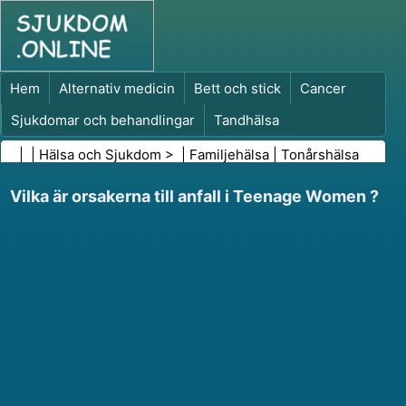
Hem
Alternativ medicin
Bett och stick
Cancer
Sjukdomar och behandlingar
Tandhälsa
Kost och näring
Familjehälsa
| |
Hälsa och Sjukdom
> |
Familjehälsa
|
Tonårshälsa
Hälso- och sjukvårdsbranschen
Psykisk hälsa
Vilka är orsakerna till anfall i Teenage Women ?
Folkhälsa och säkerhet
Kirurgi och ingrepp
Hälsa