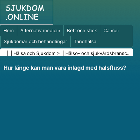
Hem
Alternativ medicin
Bett och stick
Cancer
Sjukdomar och behandlingar
Tandhälsa
Kost och näring
Familjehälsa
| |
Hälsa och Sjukdom
> |
Hälso- och sjukvårdsbranschen
|
Hälso- och sjukvårdsbranschen
Psykisk hälsa
Hur länge kan man vara inlagd med halsfluss?
Folkhälsa och säkerhet
Kirurgi och ingrepp
Hälsa