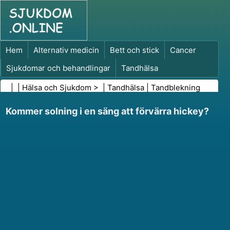
Hem
Alternativ medicin
Bett och stick
Cancer
Sjukdomar och behandlingar
Tandhälsa
Kost och näring
Familjehälsa
| |
Hälsa och Sjukdom
> |
Tandhälsa
|
Tandblekning
Hälso- och sjukvårdsbranschen
Psykisk hälsa
Kommer solning i en säng att förvärra hickey?
Folkhälsa och säkerhet
Kirurgi och ingrepp
Hälsa