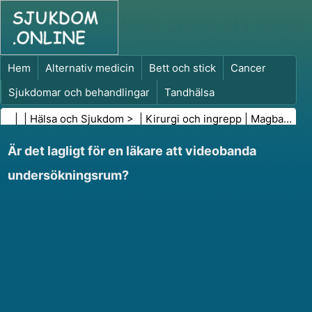
Hem
Alternativ medicin
Bett och stick
Cancer
Sjukdomar och behandlingar
Tandhälsa
Kost och näring
Familjehälsa
| |
Hälsa och Sjukdom
> |
Kirurgi och ingrepp
|
Magband (Lap-Band)
Hälso- och sjukvårdsbranschen
Psykisk hälsa
Är det lagligt för en läkare att videobanda
Folkhälsa och säkerhet
Kirurgi och ingrepp
Hälsa
undersökningsrum?