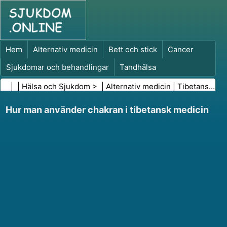
Hem
Alternativ medicin
Bett och stick
Cancer
Sjukdomar och behandlingar
Tandhälsa
Kost och näring
Familjehälsa
| |
Hälsa och Sjukdom
> |
Alternativ medicin
|
Tibetansk medicin
Hälso- och sjukvårdsbranschen
Psykisk hälsa
Hur man använder chakran i tibetansk medicin
Folkhälsa och säkerhet
Kirurgi och ingrepp
Hälsa