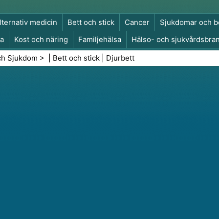
lternativ medicin
Bett och stick
Cancer
Sjukdomar och b
a
Kost och näring
Familjehälsa
Hälso- och sjukvårdsbra
a och säkerhet
Kirurgi och ingrepp
Hälsa
ch Sjukdom
> |
Bett och stick
|
Djurbett