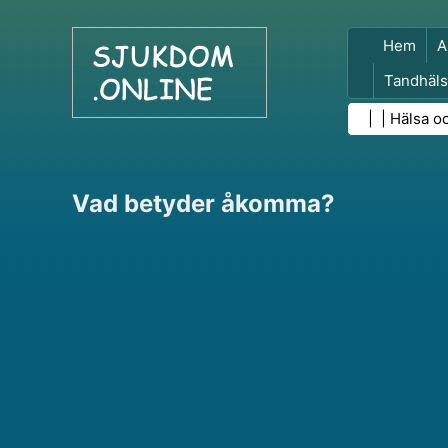
Hem
A
Tandhäls
Folkhäls
| |
Hälsa o
Vad betyder åkomma?