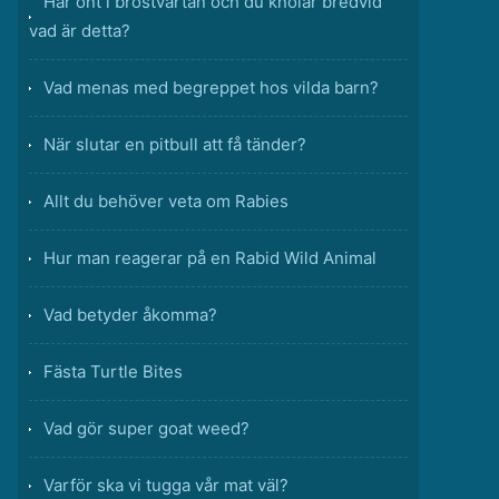
Har ont i bröstvårtan och du knölar bredvid
vad är detta?
Vad menas med begreppet hos vilda barn?
När slutar en pitbull att få tänder?
Allt du behöver veta om Rabies
Hur man reagerar på en Rabid Wild Animal
Vad betyder åkomma?
Fästa Turtle Bites
Vad gör super goat weed?
Varför ska vi tugga vår mat väl?