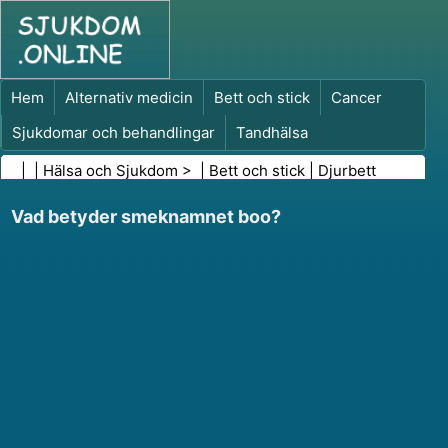
Hem
Alternativ medicin
Bett och stick
Cancer
Sjukdomar och behandlingar
Tandhälsa
Kost och näring
Familjehälsa
| |
Hälsa och Sjukdom
> |
Bett och stick
|
Djurbett
Hälso- och sjukvårdsbranschen
Psykisk hälsa
Vad betyder smeknamnet boo?
Folkhälsa och säkerhet
Kirurgi och ingrepp
Hälsa