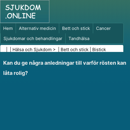
Hem
Alternativ medicin
Bett och stick
Cancer
Sjukdomar och behandlingar
Tandhälsa
Kost och näring
Familjehälsa
| |
Hälsa och Sjukdom
> |
Bett och stick
|
Bistick
Hälso- och sjukvårdsbranschen
Psykisk hälsa
Kan du ge några anledningar till varför rösten kan
Folkhälsa och säkerhet
Kirurgi och ingrepp
Hälsa
låta rolig?