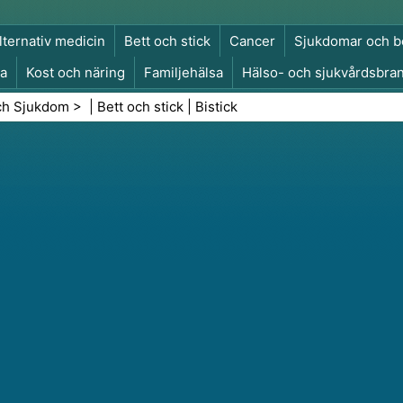
lternativ medicin
Bett och stick
Cancer
Sjukdomar och b
a
Kost och näring
Familjehälsa
Hälso- och sjukvårdsbra
a och säkerhet
Kirurgi och ingrepp
Hälsa
ch Sjukdom
> |
Bett och stick
|
Bistick