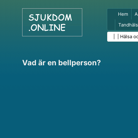
Hem
A
Tandhäls
Folkhäls
| |
Hälsa o
Vad är en bellperson?