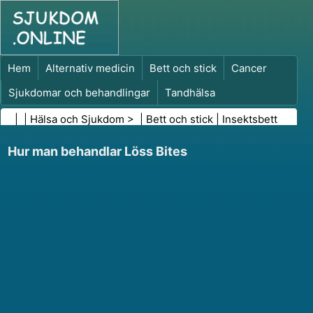
Hem
Alternativ medicin
Bett och stick
Cancer
Sjukdomar och behandlingar
Tandhälsa
Kost och näring
Familjehälsa
| |
Hälsa och Sjukdom
> |
Bett och stick
|
Insektsbett
Hälso- och sjukvårdsbranschen
Psykisk hälsa
Hur man behandlar Löss Bites
Folkhälsa och säkerhet
Kirurgi och ingrepp
Hälsa