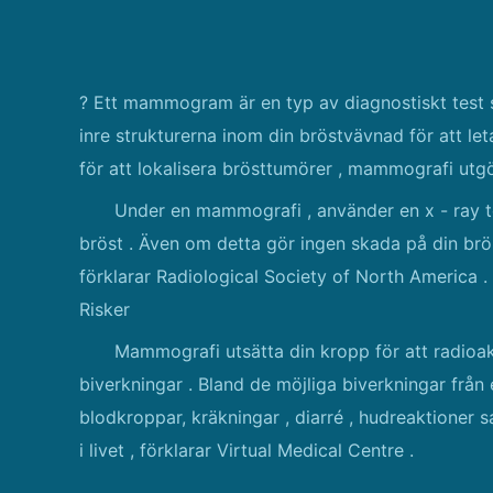
? Ett mammogram är en typ av diagnostiskt test s
inre strukturerna inom din bröstvävnad för att let
för att lokalisera brösttumörer , mammografi utgö
Under en mammografi , använder en x - ray te
bröst . Även om detta gör ingen skada på din brö
förklarar Radiological Society of North America .
Risker
Mammografi utsätta din kropp för att radioakt
biverkningar . Bland de möjliga biverkningar från 
blodkroppar, kräkningar , diarré , hudreaktioner s
i livet , förklarar Virtual Medical Centre .