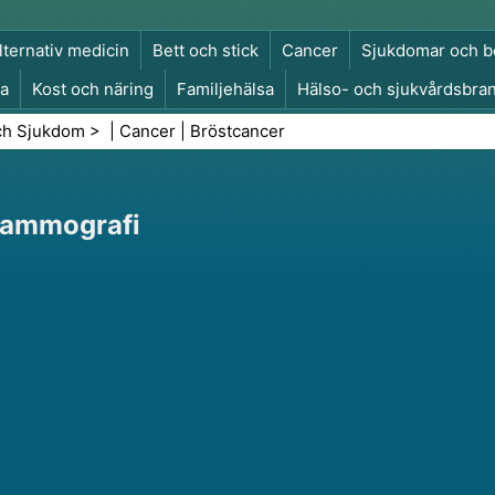
lternativ medicin
Bett och stick
Cancer
Sjukdomar och b
a
Kost och näring
Familjehälsa
Hälso- och sjukvårdsbra
a och säkerhet
Kirurgi och ingrepp
Hälsa
ch Sjukdom
> |
Cancer
|
Bröstcancer
 Mammografi