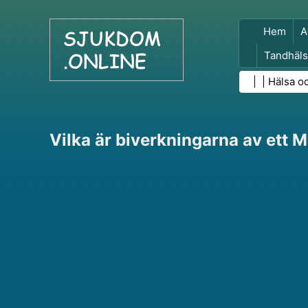
Hem
A
Tandhäls
Folkhäls
| |
Hälsa o
Vilka är biverkningarna av ett