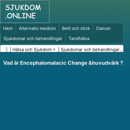
Hem
Alternativ medicin
Bett och stick
Cancer
Sjukdomar och behandlingar
Tandhälsa
Kost och näring
Familjehälsa
| |
Hälsa och Sjukdom
> |
Sjukdomar och behandlingar
|
Hu
Hälso- och sjukvårdsbranschen
Psykisk hälsa
Vad är Encephalomalacic Change &huvudvärk ?
Folkhälsa och säkerhet
Kirurgi och ingrepp
Hälsa