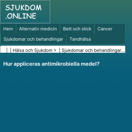
Hem
Alternativ medicin
Bett och stick
Cancer
Sjukdomar och behandlingar
Tandhälsa
Kost och näring
Familjehälsa
| |
Hälsa och Sjukdom
> |
Sjukdomar och behandlingar
|
Inf
Hälso- och sjukvårdsbranschen
Psykisk hälsa
Hur appliceras antimikrobiella medel?
Folkhälsa och säkerhet
Kirurgi och ingrepp
Hälsa