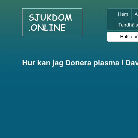
Hem
A
Tandhäls
Folkhäls
| |
Hälsa o
Hur kan jag Donera plasma i Dav