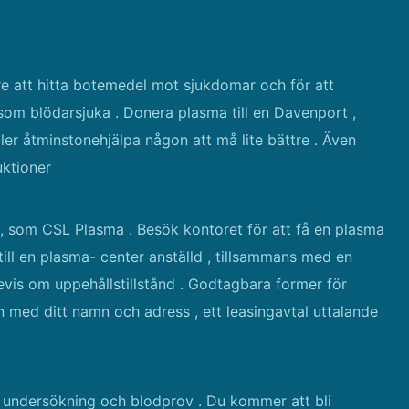
e att hitta botemedel mot sjukdomar och för att
om blödarsjuka . Donera plasma till en Davenport ,
ller åtminstonehjälpa någon att må lite bättre . Även
uktioner
, som CSL Plasma . Besök kontoret för att få en plasma
till en plasma- center anställd , tillsammans med en
bevis om uppehållstillstånd . Godtagbara former för
n med ditt namn och adress , ett leasingavtal uttalande
k undersökning och blodprov . Du kommer att bli