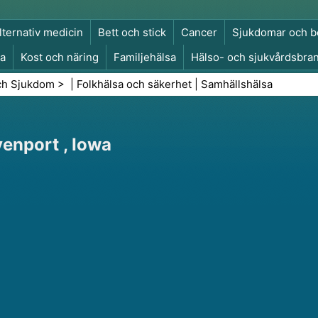
lternativ medicin
Bett och stick
Cancer
Sjukdomar och b
a
Kost och näring
Familjehälsa
Hälso- och sjukvårdsbra
a och säkerhet
Kirurgi och ingrepp
Hälsa
ch Sjukdom
> |
Folkhälsa och säkerhet
|
Samhällshälsa
enport , Iowa