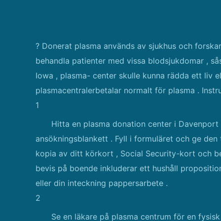
? Donerat plasma används av sjukhus och forskar
behandla patienter med vissa blodsjukdomar , sås
Iowa , plasma- center skulle kunna rädda ett liv e
plasmacentralerbetalar normalt för plasma . Instr
1
Hitta en plasma donation center i Davenport 
ansökningsblankett . Fyll i formuläret och ge den 
kopia av ditt körkort , Social Security-kort och 
bevis på boende inkluderar ett hushåll propositio
eller din inteckning pappersarbete .
2
Se en läkare på plasma centrum för en fysis