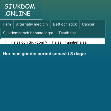
Hem
Alternativ medicin
Bett och stick
Cancer
Sjukdomar och behandlingar
Tandhälsa
Kost och näring
Familjehälsa
| |
Hälsa och Sjukdom
> |
Hälsa
|
Familjehälsa
Hälso- och sjukvårdsbranschen
Psykisk hälsa
Hur man gör din period senast i 3 dagar
Folkhälsa och säkerhet
Kirurgi och ingrepp
Hälsa