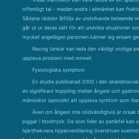
offentligt tal - medan andra i allmänhet kan frukta
Sådana rädslor åtföljs av undvikande beteende m
går ut ur deras sätt för att undvika situationer so
mycket angelägen personen känner sig ensam gen
Racing tankar kan leda den väldigt oroliga p
uppleva problem med minnet.
Fysiologiska symptom
En studie publicerad 2002 i den skandinaviska
en signifikant koppling mellan ångest och gastro
människor sannolikt att uppleva symtom som illa
Även om ångest inte nödvändigtvis är orsak t
piggar i blodtryck. De som lider av panikfel ka
hjärtfrekvens hyperventilering överdriven svettni