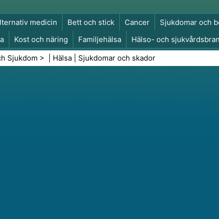
lternativ medicin
Bett och stick
Cancer
Sjukdomar och b
a
Kost och näring
Familjehälsa
Hälso- och sjukvårdsbra
a och säkerhet
Kirurgi och ingrepp
Hälsa
ch Sjukdom
> |
Hälsa
|
Sjukdomar och skador