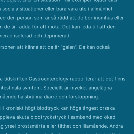
 sociala situationer eller bara vara ute i allmänhet.
ed den person som är så rädd att de bor inomhus eller
m de är rädda för att möta. Det kan leda till att den
erad isolerad och deprimerad.
ersonen att känna att de är "galen". De kan också
 tidskriften Gastroenterology rapporterar att det finns
intestinala symtom. Speciellt är mycket angelägna
mående halsbränna diarré och förstoppning.
ill kroniskt högt blodtryck kan höga ångest orsaka
n uppleva akuta blodtryckstryck i samband med ökad
ng yrsel bröstsmärta eller täthet och illamående. Andra