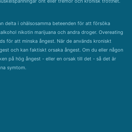
skelspänningar ont eller tremor och kronisk trötthet.
n delta i ohälsosamma beteenden för att försöka
alkohol nikotin marijuana och andra droger. Overeating
ds för att minska ångest. När de används kroniskt
gest och kan faktiskt orsaka ångest. Om du eller någon
n på hög ångest - eller en orsak till det - så det är
 dina symtom.