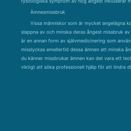
fysiologiska symptom av hög ångest inkluderar mu
Ämnesmissbruk
Vissa människor som är mycket angelägna ka
slappna av och minska deras ångest missbruk av 
är en annan form av självmedicinering som använ
misslyckas emellertid dessa ämnen att minska ån
du känner missbrukar ämnen kan det vara ett tecke
viktigt att söka professionell hjälp för att lindra