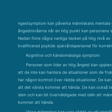
ngestsymptom kan påverka människans mentala em
ångestnivåerna når en hög punkt kan personens soci
Nedan finns några vanliga tecken på hög nivå a
kvalificerad psykisk sjukvårdspersonal för korr
Kognitiva och känslomässiga symptom
Personer som lider av hög ångest kan upplev
att de inte kan hantera de situationer som de fru
har någon kontroll över rädda situationer. De kan 
att det värsta kommer att hända. De kan också t
dem och kan bli överväldigade med idén att männi
kommer att hända.
Vissa människor kan vara rädda av ett specifikt