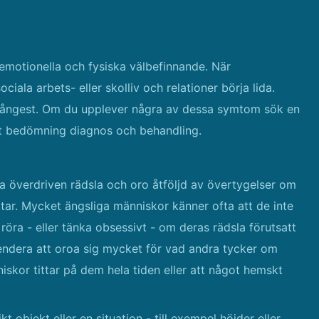
otionella och fysiska välbefinnande. När
ala arbets- eller skolliv och relationer börja lida.
v ångest. Om du upplever några av dessa symtom sök en
ekt bedömning diagnos och behandling.
a överdriven rädsla och oro åtföljd av övertygelser om
ktar. Mycket ängsliga människor känner ofta att de inte
röra - eller tänka obsessivt - om deras rädsla förutsatt
endera att oroa sig mycket för vad andra tycker om
skor tittar på dem hela tiden eller att något hemskt
 objekt eller en situation - till exempel höjder eller