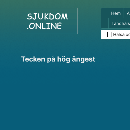
Hem
A
Tandhäls
Folkhäls
| |
Hälsa o
Tecken på hög ångest