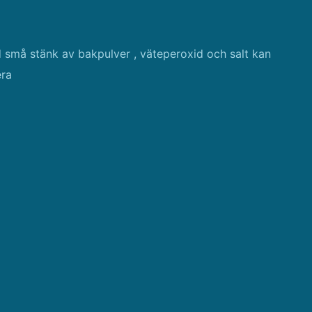
 små stänk av bakpulver , väteperoxid och salt kan
era