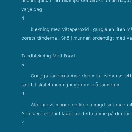
enbart genom att tillämpa det direkt på en något
varje dag .
4
blekning med väteperoxid , gurgla en liten m
borsta tänderna . Skölj munnen ordentligt med vat
Tandblekning Med Food
5
Gnugga tänderna med den vita insidan av ett ci
salt till skalet innan gnugga det på tänderna .
6
Alternativt blanda en liten mängd salt med ci
Applicera ett tunt lager av detta ämne på din tan
7