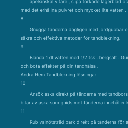
apelsinskal vitare , slipa torkade lagerblad 
med det erhållna pulvret och mycket lite vatten .
8
Gnugga tänderna dagligen med jordgubbar el
säkra och effektiva metoder för tandblekning.
9
Blanda 1 dl vatten med 1/2 tsk . bergsalt . G
och bota effekter på din tandhälsa .
Andra Hem Tandblekning lösningar
10
Ansök aska direkt på tänderna med tandborst
bitar av aska som gnids mot tänderna innehåller k
11
Rub valnötsträd bark direkt på tänderna för at