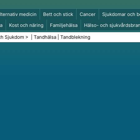
lternativ medicin
Bett och stick
Cancer
Sjukdomar och b
a
Kost och näring
Familjehälsa
Hälso- och sjukvårdsbra
a och säkerhet
Kirurgi och ingrepp
Hälsa
ch Sjukdom
> |
Tandhälsa
|
Tandblekning