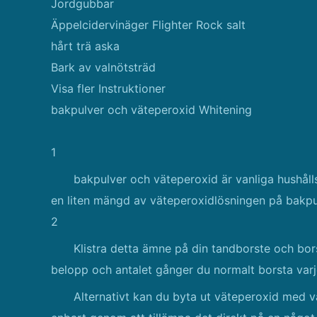
Jordgubbar
Äppelcidervinäger Flighter Rock salt
hårt trä aska
Bark av valnötsträd
Visa fler Instruktioner
bakpulver och väteperoxid Whitening
1
bakpulver och väteperoxid är vanliga hushål
en liten mängd av väteperoxidlösningen på bakpul
2
Klistra detta ämne på din tandborste och borst
belopp och antalet gånger du normalt borsta var
Alternativt kan du byta ut väteperoxid med v