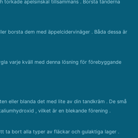
och torkade apelsinskal tillsammans . Borsta tänderna
ler borsta dem med äppelcidervinäger . Båda dessa är
urgla varje kväll med denna lösning för förebyggande
en eller blanda det med lite av din tandkräm . De små
aliumhydroxid , vilket är en blekande förening .
t ta bort alla typer av fläckar och gulaktiga lager .