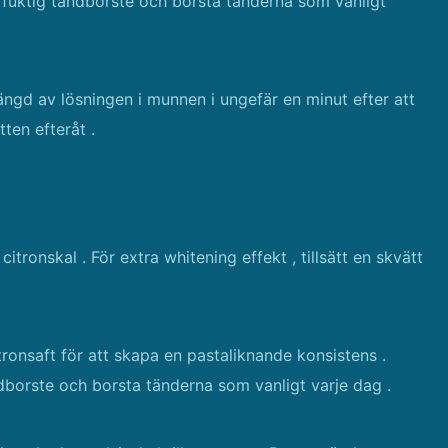
 fuktig tandborste och borsta tänderna som vanligt
ängd av lösningen i munnen i ungefär en minut efter att
ten efteråt .
tronskal . För extra whitening effekt , tillsätt en skvätt
tronsaft för att skapa en pastaliknande konsistens .
dborste och borsta tänderna som vanligt varje dag .