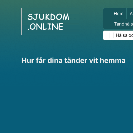
Hem
A
Tandhäls
Folkhäls
| |
Hälsa o
Hur får dina tänder vit hemma