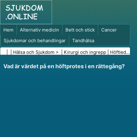
Hem
Alternativ medicin
Bett och stick
Cancer
Sjukdomar och behandlingar
Tandhälsa
Kost och näring
Familjehälsa
| |
Hälsa och Sjukdom
> |
Kirurgi och ingrepp
|
Höftledsoperation
Hälso- och sjukvårdsbranschen
Psykisk hälsa
Vad är värdet på en höftprotes i en rättegång?
Folkhälsa och säkerhet
Kirurgi och ingrepp
Hälsa