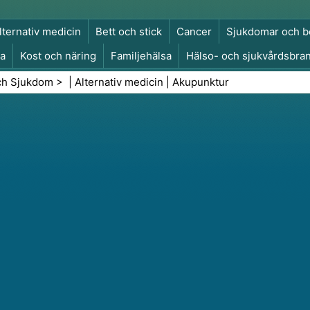
lternativ medicin
Bett och stick
Cancer
Sjukdomar och b
a
Kost och näring
Familjehälsa
Hälso- och sjukvårdsbra
a och säkerhet
Kirurgi och ingrepp
Hälsa
ch Sjukdom
> |
Alternativ medicin
|
Akupunktur