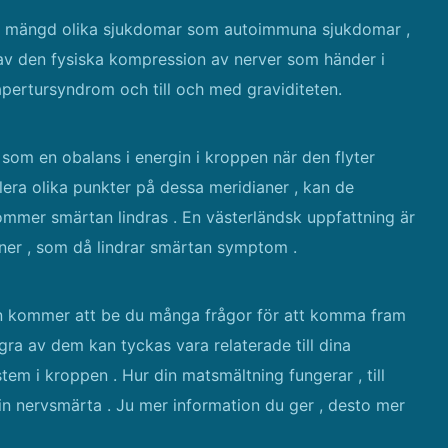
en mängd olika sjukdomar som autoimmuna sjukdomar ,
av den fysiska kompression av nerver som händer i
pertursyndrom och till och med graviditeten.
i som en obalans i energin i kroppen när den flyter
ra olika punkter på dessa meridianer , kan de
 kommer smärtan lindras . En västerländsk uppfattning är
iner , som då lindrar smärtan symptom .
on kommer att be du många frågor för att komma fram
ågra av dem kan tyckas vara relaterade till dina
em i kroppen . Hur din matsmältning fungerar , till
n nervsmärta . Ju mer information du ger , desto mer