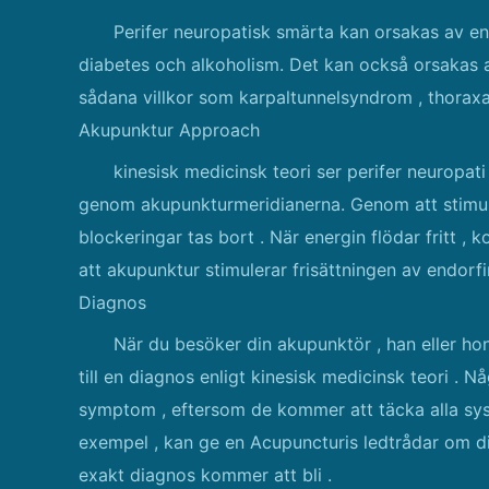
Perifer neuropatisk smärta kan orsakas av 
diabetes och alkoholism. Det kan också orsakas 
sådana villkor som karpaltunnelsyndrom , thoraxa
Akupunktur Approach
kinesisk medicinsk teori ser perifer neuropat
genom akupunkturmeridianerna. Genom att stimule
blockeringar tas bort . När energin flödar fritt ,
att akupunktur stimulerar frisättningen av endorf
Diagnos
När du besöker din akupunktör , han eller h
till en diagnos enligt kinesisk medicinsk teori . N
symptom , eftersom de kommer att täcka alla syst
exempel , kan ge en Acupuncturis ledtrådar om di
exakt diagnos kommer att bli .