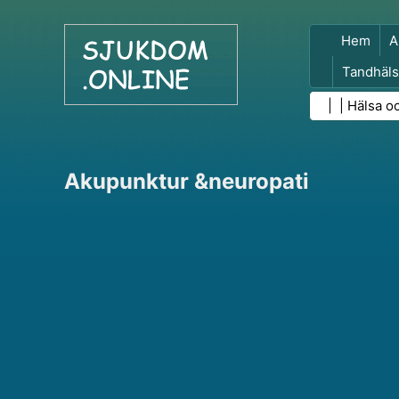
Hem
A
Tandhäls
Folkhäls
| |
Hälsa o
Akupunktur &neuropati