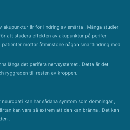
 akupunktur är för lindring av smärta . Många studier
för att studera effekten av akupunktur på perifer
sta patienter mottar åtminstone någon smärtlindring med
ns längs det perifera nervsystemet . Detta är det
h ryggraden till resten av kroppen.
er neuropati kan har sådana symtom som domningar ,
märtan kan vara så extrem att den kan bränna . Det kan
den .