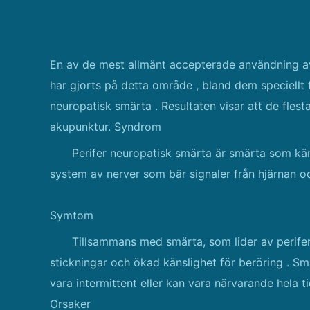
En av de mest allmänt accepterade användning av
har gjorts på detta område , bland dem speciellt 
neuropatisk smärta . Resultaten visar att de fle
akupunktur. Syndrom
Perifer neuropatisk smärta är smärta som kän
system av nerver som bär signaler från hjärnan oc
Symtom
Tillsammans med smärta, som lider av perif
stickningar och ökad känslighet för beröring . S
vara intermittent eller kan vara närvarande hela ti
Orsaker