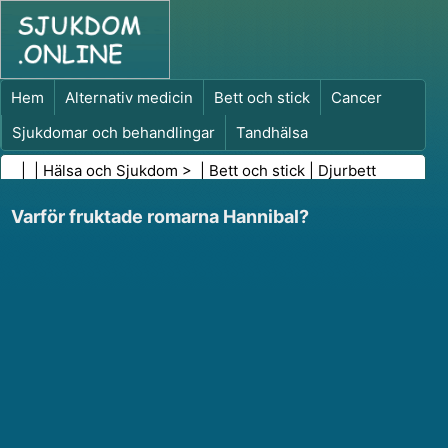
Hem
Alternativ medicin
Bett och stick
Cancer
Sjukdomar och behandlingar
Tandhälsa
Kost och näring
Familjehälsa
| |
Hälsa och Sjukdom
> |
Bett och stick
|
Djurbett
Hälso- och sjukvårdsbranschen
Psykisk hälsa
Varför fruktade romarna Hannibal?
Folkhälsa och säkerhet
Kirurgi och ingrepp
Hälsa