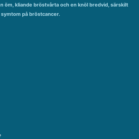
en öm, kliande bröstvårta och en knöl bredvid, särskilt
a symtom på bröstcancer.
?