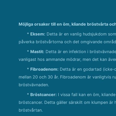
Möjliga orsaker till en öm, kliande bröstvårta oc
*
Eksem:
Detta är en vanlig hudsjukdom som 
påverka bröstvårtorna och det omgivande områd
*
Mastit:
Detta är en infektion i bröstvävnad
vanligast hos ammande mödrar, men det kan äve
*
Fibroadenom:
Detta är en godartad (icke-
mellan 20 och 30 år. Fibroadenom är vanligtvis run
bröstvävnaden.
*
Bröstcancer:
I vissa fall kan en öm, kliand
bröstcancer. Detta gäller särskilt om klumpen är h
bröstvårtan.