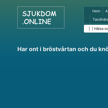
Hem
A
Tandhäls
Folkhäls
| |
Hälsa o
Har ont i bröstvårtan och du knö