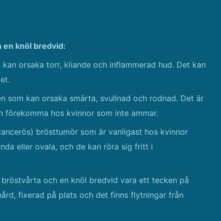
h en knöl bredvid:
kan orsaka torr, kliande och inflammerad hud. Det kan
et.
en som kan orsaka smärta, svullnad och rodnad. Det är
n förekomma hos kvinnor som inte ammar.
cancerös) brösttumör som är vanligast hos kvinnor
da eller ovala, och de kan röra sig fritt i
e bröstvårta och en knöl bredvid vara ett tecken på
ård, fixerad på plats och det finns flytningar från