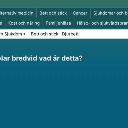
lternativ medicin
Bett och stick
Cancer
Sjukdomar och b
a
Kost och näring
Familjehälsa
Hälso- och sjukvårdsbra
a och säkerhet
Kirurgi och ingrepp
Hälsa
ch Sjukdom
> |
Bett och stick
|
Djurbett
lar bredvid vad är detta?