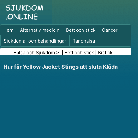
Hem
Alternativ medicin
Bett och stick
Cancer
Sjukdomar och behandlingar
Tandhälsa
Kost och näring
Familjehälsa
| |
Hälsa och Sjukdom
> |
Bett och stick
|
Bistick
Hälso- och sjukvårdsbranschen
Psykisk hälsa
Hur får Yellow Jacket Stings att sluta Klåda
Folkhälsa och säkerhet
Kirurgi och ingrepp
Hälsa