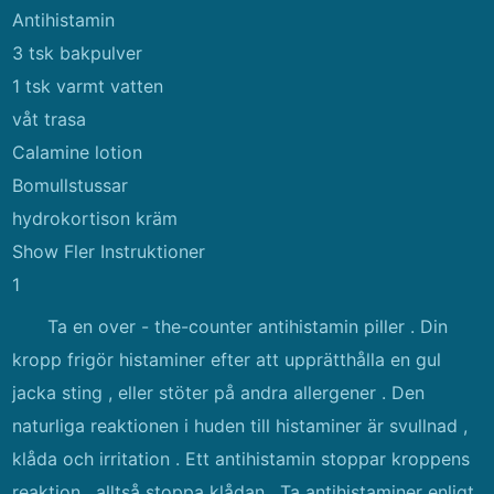
Antihistamin
3 tsk bakpulver
1 tsk varmt vatten
våt trasa
Calamine lotion
Bomullstussar
hydrokortison kräm
Show Fler Instruktioner
1
Ta en over - the-counter antihistamin piller . Din
kropp frigör histaminer efter att upprätthålla en gul
jacka sting , eller stöter på andra allergener . Den
naturliga reaktionen i huden till histaminer är svullnad ,
klåda och irritation . Ett antihistamin stoppar kroppens
reaktion , alltså stoppa klådan . Ta antihistaminer enligt