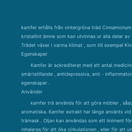
kamfer erhålls från vintergröna träd Cinnamonum Ca
kristallint ämne som kan utvinnas ur alla delar av
Trädet växer i varma klimat , som till exempel Kin
Egenskaper
Kamfer är ackrediterat med ett antal medicin
smärtstillande , antidepressiva, anti - inflammator
egenskaper .
Använder
kamfer trä används för att göra möbler , sås
aromatiska. Kamfer extrakt har länge använts v
trämask . Oljan kan användas som ett liniment fö
inhaleras för att öka cirkulationen , eller för att 