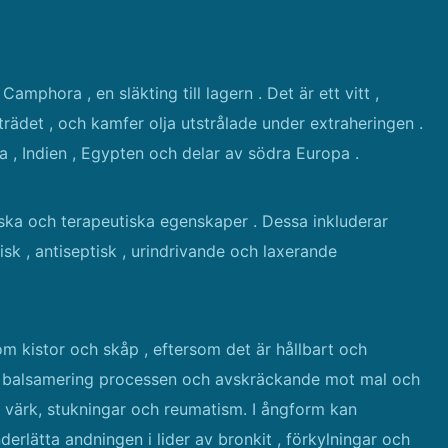
mphora , en släkting till lagern . Det är ett vitt ,
 trädet , och kamfer olja utstrålade under extraheringen .
a , Indien , Egypten och delar av södra Europa .
ska och terapeutiska egenskaper . Dessa inkluderar
isk , antiseptisk , urindrivande och laxerande
om kistor och skåp , eftersom det är hållbart och
id balsamering processen och avskräckande mot mal och
r värk, stukningar och reumatism. I ångform kan
underlätta andningen i lider av bronkit , förkylningar och