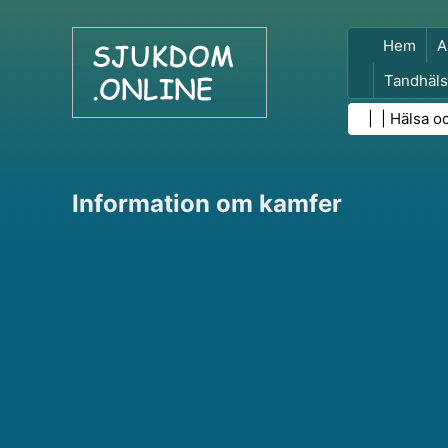
Hem
A
Tandhäls
Folkhäls
| |
Hälsa o
Information om kamfer