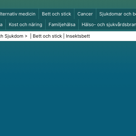
lternativ medicin
Bett och stick
Cancer
Sjukdomar och b
a
Kost och näring
Familjehälsa
Hälso- och sjukvårdsbra
a och säkerhet
Kirurgi och ingrepp
Hälsa
ch Sjukdom
> |
Bett och stick
|
Insektsbett