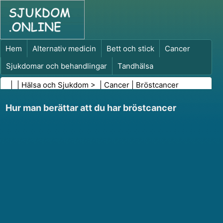
Hem
Alternativ medicin
Bett och stick
Cancer
Sjukdomar och behandlingar
Tandhälsa
Kost och näring
Familjehälsa
| |
Hälsa och Sjukdom
> |
Cancer
|
Bröstcancer
Hälso- och sjukvårdsbranschen
Psykisk hälsa
Hur man berättar att du har bröstcancer
Folkhälsa och säkerhet
Kirurgi och ingrepp
Hälsa