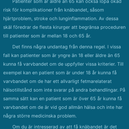
Patienter som är äldre än 65 kan också löpa ökad
risk för komplikationer från knäbandet, såsom
hjärtproblem, stroke och lunginflammation. Av dessa
skäl föredrar de flesta kirurger att begränsa proceduren
till patienter som är mellan 18 och 65 år.
Det finns några undantag från denna regel. I vissa
fall kan patienter som är yngre än 18 eller äldre än 65
kunna få varvbandet om de uppfyller vissa kriterier. Till
exempel kan en patient som är under 18 år kunna få
varvbandet om de har ett allvarligt fetmarelaterat
hälsotillstånd som inte svarar på andra behandlingar. På
samma sätt kan en patient som är över 65 år kunna få
varvbandet om de är vid god allmän hälsa och inte har
några större medicinska problem.
Om du är intresserad av att få knäbandet är det