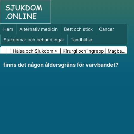
Hem
Alternativ medicin
Bett och stick
Cancer
Sjukdomar och behandlingar
Tandhälsa
Kost och näring
Familjehälsa
| |
Hälsa och Sjukdom
> |
Kirurgi och ingrepp
|
Magband (Lap-Band)
Hälso- och sjukvårdsbranschen
Psykisk hälsa
finns det någon åldersgräns för varvbandet?
Folkhälsa och säkerhet
Kirurgi och ingrepp
Hälsa