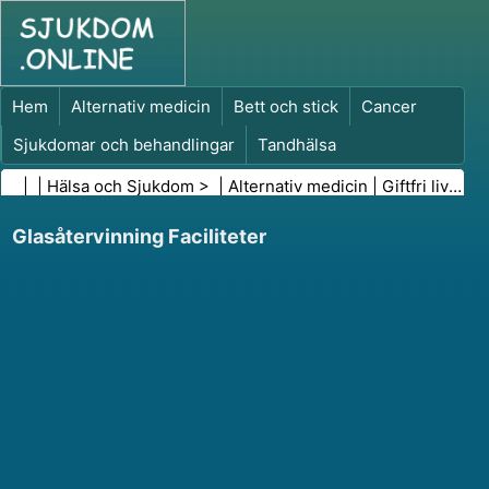
Hem
Alternativ medicin
Bett och stick
Cancer
Sjukdomar och behandlingar
Tandhälsa
Kost och näring
Familjehälsa
| |
Hälsa och Sjukdom
> |
Alternativ medicin
|
Giftfri livsstil
Hälso- och sjukvårdsbranschen
Psykisk hälsa
Glasåtervinning Faciliteter
Folkhälsa och säkerhet
Kirurgi och ingrepp
Hälsa