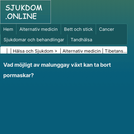
Hem
Alternativ medicin
Bett och stick
Cancer
Sjukdomar och behandlingar
Tandhälsa
Kost och näring
Familjehälsa
| |
Hälsa och Sjukdom
> |
Alternativ medicin
|
Tibetansk medicin
Hälso- och sjukvårdsbranschen
Psykisk hälsa
Vad möjligt av malunggay växt kan ta bort
Folkhälsa och säkerhet
Kirurgi och ingrepp
Hälsa
pormaskar?