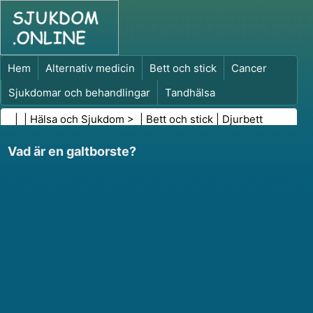
Hem
Alternativ medicin
Bett och stick
Cancer
Sjukdomar och behandlingar
Tandhälsa
Kost och näring
Familjehälsa
| |
Hälsa och Sjukdom
> |
Bett och stick
|
Djurbett
Hälso- och sjukvårdsbranschen
Psykisk hälsa
Vad är en galtborste?
Folkhälsa och säkerhet
Kirurgi och ingrepp
Hälsa