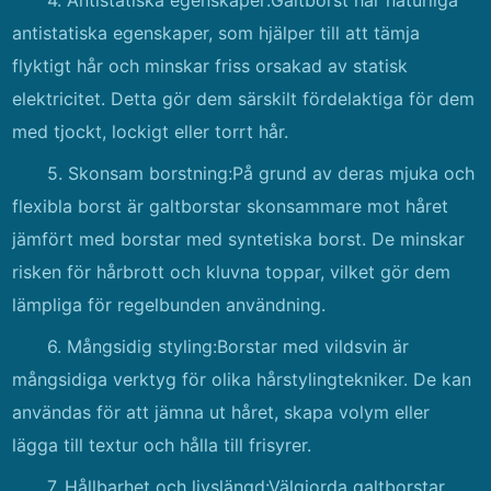
4. Antistatiska egenskaper:Galtborst har naturliga
antistatiska egenskaper, som hjälper till att tämja
flyktigt hår och minskar friss orsakad av statisk
elektricitet. Detta gör dem särskilt fördelaktiga för dem
med tjockt, lockigt eller torrt hår.
5. Skonsam borstning:På grund av deras mjuka och
flexibla borst är galtborstar skonsammare mot håret
jämfört med borstar med syntetiska borst. De minskar
risken för hårbrott och kluvna toppar, vilket gör dem
lämpliga för regelbunden användning.
6. Mångsidig styling:Borstar med vildsvin är
mångsidiga verktyg för olika hårstylingtekniker. De kan
användas för att jämna ut håret, skapa volym eller
lägga till textur och hålla till frisyrer.
7. Hållbarhet och livslängd:Välgjorda galtborstar