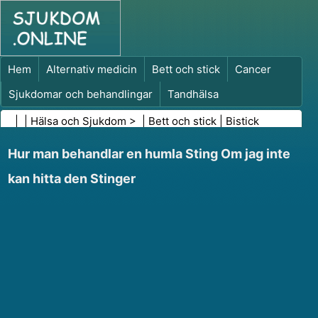
Hem
Alternativ medicin
Bett och stick
Cancer
Sjukdomar och behandlingar
Tandhälsa
Kost och näring
Familjehälsa
| |
Hälsa och Sjukdom
> |
Bett och stick
|
Bistick
Hälso- och sjukvårdsbranschen
Psykisk hälsa
Hur man behandlar en humla Sting Om jag inte
Folkhälsa och säkerhet
Kirurgi och ingrepp
Hälsa
kan hitta den Stinger