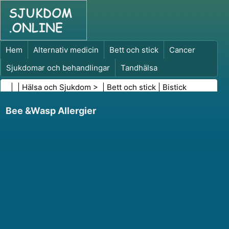
Hem
Alternativ medicin
Bett och stick
Cancer
Sjukdomar och behandlingar
Tandhälsa
Kost och näring
Familjehälsa
| |
Hälsa och Sjukdom
> |
Bett och stick
|
Bistick
Hälso- och sjukvårdsbranschen
Psykisk hälsa
Bee &Wasp Allergier
Folkhälsa och säkerhet
Kirurgi och ingrepp
Hälsa