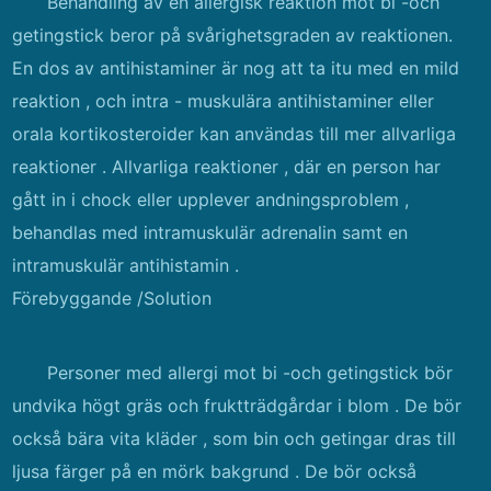
Behandling av en allergisk reaktion mot bi -och
getingstick beror på svårighetsgraden av reaktionen.
En dos av antihistaminer är nog att ta itu med en mild
reaktion , och intra - muskulära antihistaminer eller
orala kortikosteroider kan användas till mer allvarliga
reaktioner . Allvarliga reaktioner , där en person har
gått in i chock eller upplever andningsproblem ,
behandlas med intramuskulär adrenalin samt en
intramuskulär antihistamin .
Förebyggande /Solution
Personer med allergi mot bi -och getingstick bör
undvika högt gräs och fruktträdgårdar i blom . De bör
också bära vita kläder , som bin och getingar dras till
ljusa färger på en mörk bakgrund . De bör också