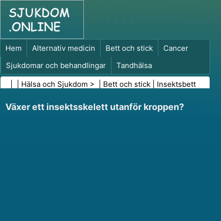
Hem
Alternativ medicin
Bett och stick
Cancer
Sjukdomar och behandlingar
Tandhälsa
Kost och näring
Familjehälsa
| |
Hälsa och Sjukdom
> |
Bett och stick
|
Insektsbett
Hälso- och sjukvårdsbranschen
Psykisk hälsa
Växer ett insektsskelett utanför kroppen?
Folkhälsa och säkerhet
Kirurgi och ingrepp
Hälsa