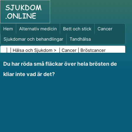
Hem
Alternativ medicin
Bett och stick
Cancer
Sjukdomar och behandlingar
Tandhälsa
Kost och näring
Familjehälsa
| |
Hälsa och Sjukdom
> |
Cancer
|
Bröstcancer
Hälso- och sjukvårdsbranschen
Psykisk hälsa
Du har röda små fläckar över hela brösten de
Folkhälsa och säkerhet
Kirurgi och ingrepp
Hälsa
kliar inte vad är det?