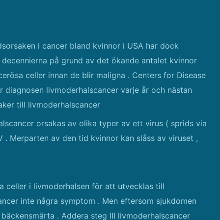
sorsaken i cancer bland kvinnor i USA har dock
ra decennierna på grund av det ökande antalet kvinnor
rösa celler innan de blir maligna . Centers for Disease
r diagnosen livmoderhalscancer varje år och nästan
ker till livmoderhalscancer
alscancer orsakas av olika typer av ett virus ( sprids via
 . Merparten av den tid kvinnor kan slåss av viruset ,
celler i livmoderhalsen för att utvecklas till
lscancer inte några symptom . Men eftersom sjukdomen
h bäckensmärta . Addera steg III livmoderhalscancer