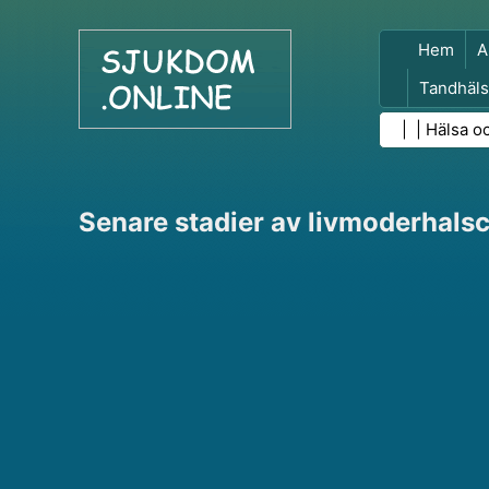
Hem
A
Tandhäls
Folkhäls
| |
Hälsa o
Senare stadier av livmoderhals