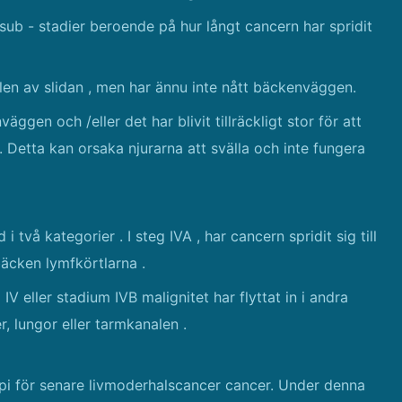
 sub - stadier beroende på hur långt cancern har spridit
 delen av slidan , men har ännu inte nått bäckenväggen.
nväggen och /eller det har blivit tillräckligt stor för att
n. Detta kan orsaka njurarna att svälla och inte fungera
två kategorier . I steg IVA , har cancern spridit sig till
bäcken lymfkörtlarna .
V eller stadium IVB malignitet har flyttat in i andra
r, lungor eller tarmkanalen .
api för senare livmoderhalscancer cancer. Under denna