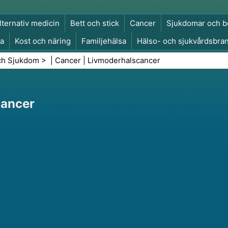
lternativ medicin
Bett och stick
Cancer
Sjukdomar och b
a
Kost och näring
Familjehälsa
Hälso- och sjukvårdsbra
a och säkerhet
Kirurgi och ingrepp
Hälsa
ch Sjukdom
> |
Cancer
|
Livmoderhalscancer
cancer