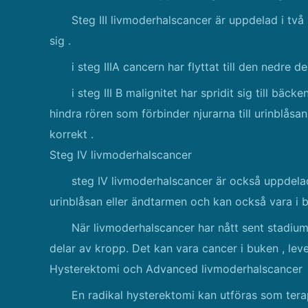
Steg III livmoderhalscancer är uppdelad i två
sig .
i steg IIIA cancern har flyttat till den nedre
i steg III B malignitet har spridit sig till bäcke
hindra rören som förbinder njurarna till urinblåsa
korrekt .
Steg IV livmoderhalscancer
steg IV livmoderhalscancer är också uppdelad i 
urinblåsan eller ändtarmen och kan också vara i 
När livmoderhalscancer har nått sent stadium I
delar av kropp. Det kan vara cancer i buken , leve
Hysterektomi och Advanced livmoderhalscancer
En radikal hysterektomi kan utföras som ter