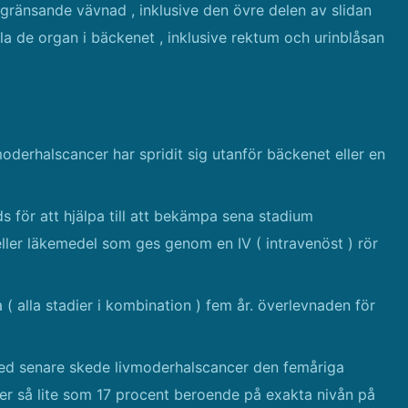
ngränsande vävnad , inklusive den övre delen av slidan
lla de organ i bäckenet , inklusive rektum och urinblåsan
oderhalscancer har spridit sig utanför bäckenet eller en
för att hjälpa till att bekämpa sena stadium
eller läkemedel som ges genom en IV ( intravenöst ) rör
( alla stadier i kombination ) fem år. överlevnaden för
 med senare skede livmoderhalscancer den femåriga
er så lite som 17 procent beroende på exakta nivån på