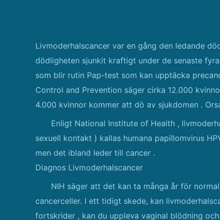
Livmoderhalscancer var en gång den ledande död
dödligheten sjunkit kraftigt under de senaste fy
som blir rutin Pap-test som kan upptäcka precance
Control and Prevention säger cirka 12.000 kvinno
4.000 kvinnor kommer att dö av sjukdomen . Orsa
Enligt National Institute of Health , livmoderh
sexuell kontakt ) kallas humana papillomvirus HPV
men det ibland leder till cancer .
Diagnos Livmoderhalscancer
NIH säger att det kan ta många år för normala 
cancerceller. I ett tidigt skede, kan livmoderha
fortskrider , kan du uppleva vaginal blödning oc