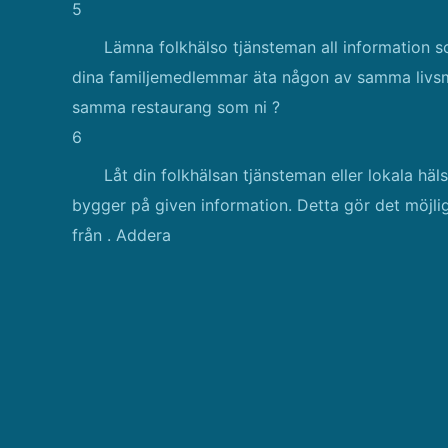
5
Lämna folkhälso tjänsteman all information 
dina familjemedlemmar äta någon av samma livsme
samma restaurang som ni ?
6
Låt din folkhälsan tjänsteman eller lokala hä
bygger på given information. Detta gör det möjli
från . Addera