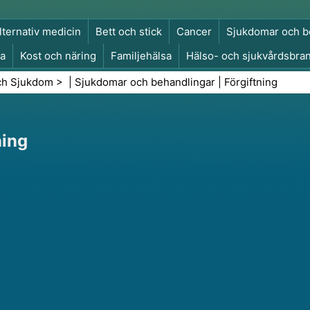
lternativ medicin
Bett och stick
Cancer
Sjukdomar och b
a
Kost och näring
Familjehälsa
Hälso- och sjukvårdsbra
a och säkerhet
Kirurgi och ingrepp
Hälsa
ch Sjukdom
> |
Sjukdomar och behandlingar
|
Förgiftning
ning