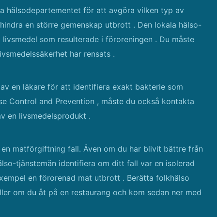
a hälsodepartementet för att avgöra vilken typ av
rhindra en större gemenskap utbrott . Den lokala hälso-
livsmedel som resulterade i föroreningen . Du måste
livsmedelssäkerhet har rensats .
av en läkare för att identifiera exakt bakterie som
sease Control and Prevention , måste du också kontakta
av en livsmedelsprodukt .
en matförgiftning fall. Även om du har blivit bättre från
so-tjänstemän identifiera om ditt fall var en isolerad
 exempel en förorenad mat utbrott . Berätta folkhälso
ller om du åt på en restaurang och kom sedan ner med