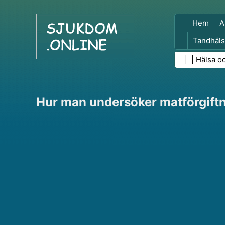
Hem
A
Tandhäls
Folkhäls
| |
Hälsa o
Hur man undersöker matförgift