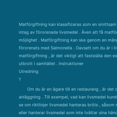
Matförgiftning kan klassificeras som en smittsam
intag av förorenade livsmedel . Även att få matfö
möjlighet . Matförgiftning kan ske genom en mängd
förorenats med Salmonella . Oavsett om du är i li
matförgiftning , är det viktigt att fastställa den e
utbrott i samhället . Instruktioner
Utredning
1
Om du är en ägare till en restaurang , är det d
anläggning . Till exempel, vad kan livsmedel kunde
se om riktlinjer livsmedel hanteras bröts , såsom
eller hanterar livsmedel som inte tvättar sina hän